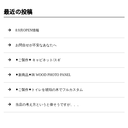
最近の投稿
8.9月OPEN情報
お問合せが不安なあなたへ
⚫︎ご製作⚫︎ キャビネット/スギ
⚫︎新商品⚫︎IR WOOD PHOTO PANEL
⚫︎ご製作⚫︎トイレを琥珀の木でフルカスタム
当店の考え方というと偉そうですが、、、