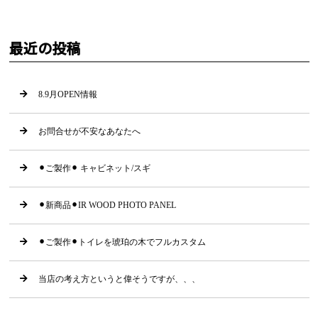
最近の投稿
8.9月OPEN情報
お問合せが不安なあなたへ
⚫︎ご製作⚫︎ キャビネット/スギ
⚫︎新商品⚫︎IR WOOD PHOTO PANEL
⚫︎ご製作⚫︎トイレを琥珀の木でフルカスタム
当店の考え方というと偉そうですが、、、