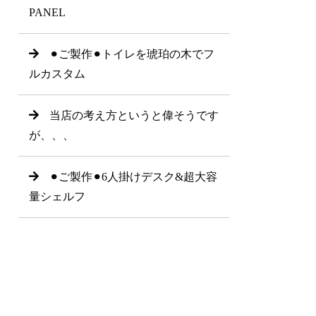
PANEL
⚫︎ご製作⚫︎トイレを琥珀の木でフ
ルカスタム
当店の考え方というと偉そうです
が、、、
⚫︎ご製作⚫︎6人掛けデスク&超大容
量シェルフ