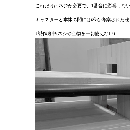
これだけはネジが必要で、1番音に影響しな
キャスターと本体の間にはt様が考案された秘
↓製作途中(ネジや金物を一切使えない)